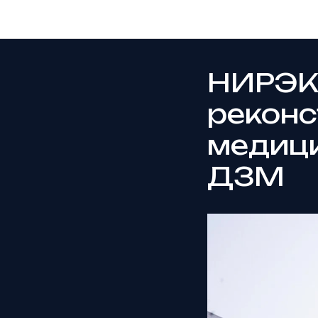
НИРЭК
реконс
медици
ДЗМ