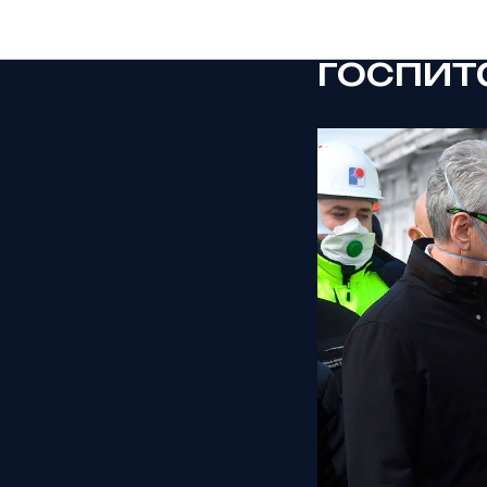
COVID 
госпит