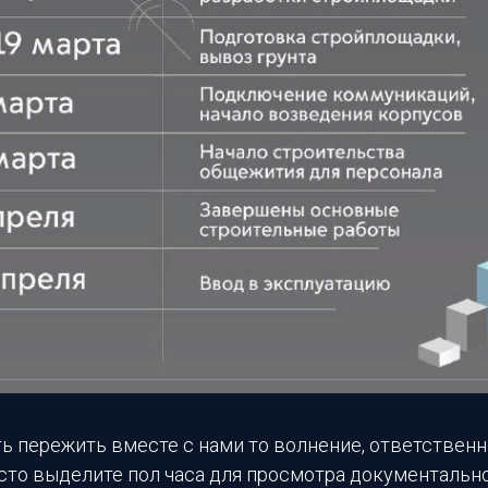
 пережить вместе с нами то волнение, ответственн
осто выделите пол часа для просмотра документальн