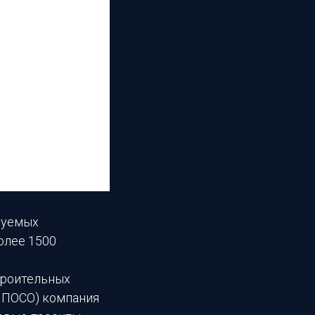
руемых
олее 1500
троительных
О ПОСО) компания